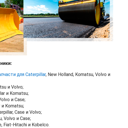
ники:
апчасти для Caterpillar
, New Holland, Komatsu, Volvo и
su и Volvo;
lar и Komatsu;
olvo и Case;
r и Komatsu;
illar, Case и Volvo;
, Volvo и Case;
 Fiat-Hitachi и Kobelco.