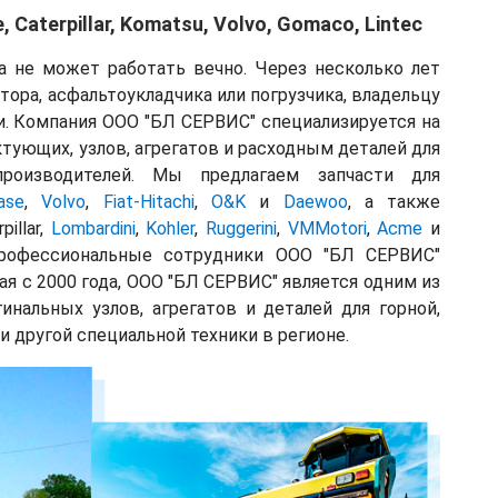
Caterpillar, Komatsu, Volvo, Gomaco, Lintec
а не может работать вечно. Через несколько лет
тора, асфальтоукладчика или погрузчика, владельцу
и. Компания ООО "БЛ СЕРВИС" специализируется на
тующих, узлов, агрегатов и расходным деталей для
роизводителей. Мы предлагаем запчасти для
ase
,
Volvo
,
Fiat-Hitachi
,
O&K
и
Daewoo
, а также
rpillar,
Lombardini
,
Kohler
,
Ruggerini
,
VMMotori
,
Acme
и
профессиональные сотрудники ООО "БЛ СЕРВИС"
я с 2000 года, ООО "БЛ СЕРВИС" является одним из
нальных узлов, агрегатов и деталей для горной,
 другой специальной техники в регионе.