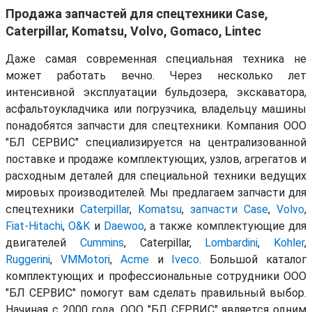
Продажа запчастей для спецтехники Case,
Caterpillar, Komatsu, Volvo, Gomaco, Lintec
Даже самая современная специальная техника не
может работать вечно. Через несколько лет
интенсивной эксплуатации бульдозера, экскаватора,
асфальтоукладчика или погрузчика, владельцу машины
понадобятся запчасти для спецтехники. Компания ООО
"БЛ СЕРВИС" специализируется на централизованной
поставке и продаже комплектующих, узлов, агрегатов и
расходным деталей для специальной техники ведущих
мировых производителей. Мы предлагаем запчасти для
спецтехники
Caterpillar
,
Komatsu
,
запчасти Case
,
Volvo
,
Fiat-Hitachi
,
O&K
и
Daewoo
, а также комплектующие для
двигателей
Cummins
, Caterpillar,
Lombardini
,
Kohler
,
Ruggerini
,
VMMotori
,
Acme
и
Iveco
. Большой каталог
комплектующих и профессиональные сотрудники ООО
"БЛ СЕРВИС" помогут вам сделать правильный выбор.
Начиная с 2000 года, ООО "БЛ СЕРВИС" является одним